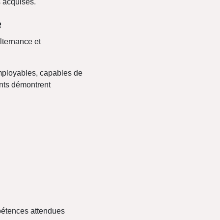
s acquises.
e
alternance et
employables, capables de
ants démontrent
pétences attendues