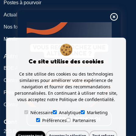
Postes à pourvoir
Actualités
Nos formations
Mentions légales
Autres
Ce site utilise des cookies
BDE Alticome
Ce site utilise des cookies ou des technologies
similaires pour améliorer votre expérience de
Contrat de professionnalisation
navigation et fournir des recommandations
Présentation de l'école
personnalisées. En continuant à utiliser notre site,
vous acceptez notre Politique de confidentialité.
Contrat d’apprentissage
Nécessaire
Analytique
Marketing
NOS OFFRES D'EMPLOI
Préférences
Partenaires
Contact
255 Rue de Châteaugiron,
J'accepte tout
Accepter la sélection
Tout refuser