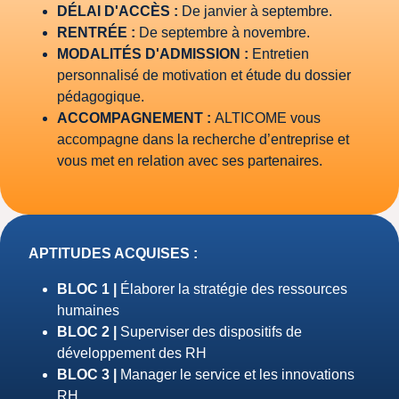
DÉLAI D'ACCÈS :
De janvier à septembre.
RENTRÉE :
De septembre à novembre.
MODALITÉS D'ADMISSION :
Entretien
personnalisé de motivation et étude du dossier
pédagogique.
ACCOMPAGNEMENT :
ALTICOME vous
accompagne dans la recherche d’entreprise et
vous met en relation avec ses partenaires.
APTITUDES ACQUISES :
BLOC 1 |
Élaborer la stratégie des ressources
humaines
BLOC 2 |
Superviser des dispositifs de
développement des RH
BLOC 3 |
Manager le service et les innovations
RH