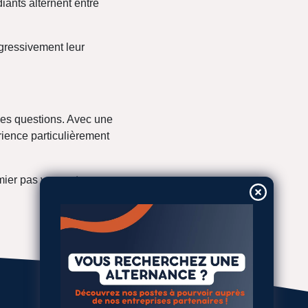
iants alternent entre
gressivement leur
ses questions. Avec une
rience particulièrement
ier pas vers votre