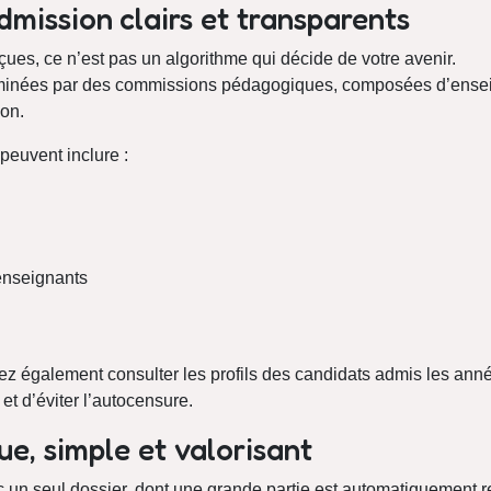
dmission clairs et transparents
ues, ce n’est pas un algorithme qui décide de votre avenir.
minées par des commissions pédagogiques, composées d’enseig
on.
peuvent inclure :
enseignants
z également consulter les profils des candidats admis les ann
t d’éviter l’autocensure.
ue, simple et valorisant
 un seul dossier, dont une grande partie est automatiquement r