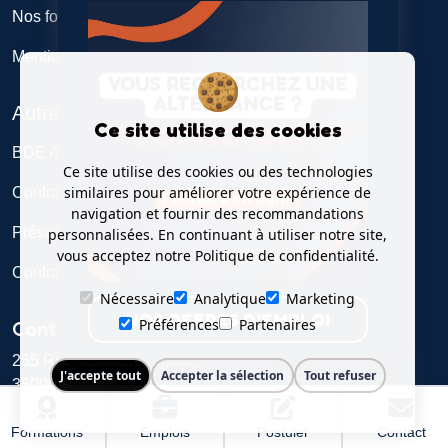
Nos formations
Mentions légales
Autres
Ce site utilise des cookies
BDE Alticome
Ce site utilise des cookies ou des technologies
similaires pour améliorer votre expérience de
Contrat de professionnalisation
navigation et fournir des recommandations
Présentation de l'école
personnalisées. En continuant à utiliser notre site,
vous acceptez notre Politique de confidentialité.
Contrat d’apprentissage
Nécessaire
Analytique
Marketing
NOS OFFRES D'EMPLOI
Préférences
Partenaires
Contact
255 Rue de Châteaugiron,
J'accepte tout
Accepter la sélection
Tout refuser
35000 Rennes
02 23 44 74 69
Formations
Emplois
Postuler
Contact