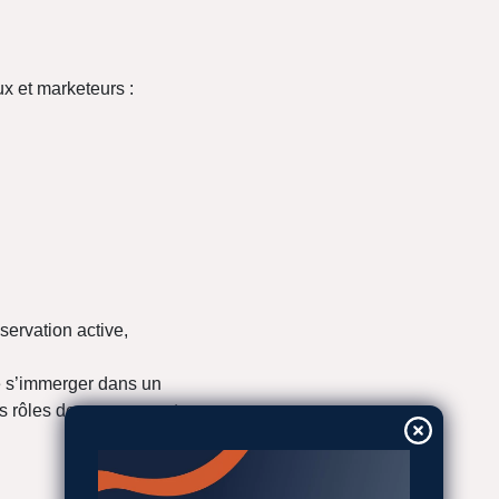
x et marketeurs :
ervation active,
de s’immerger dans un
rs rôles de managers et