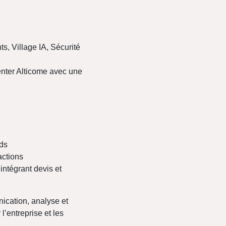
s, Village IA, Sécurité
enter Alticome avec une
nds
actions
intégrant devis et
ication, analyse et
l’entreprise et les