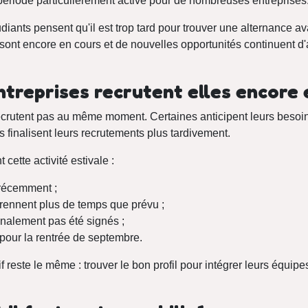
e période particulièrement active pour de nombreuses entreprises
ants pensent qu'il est trop tard pour trouver une alternance avan
nt encore en cours et de nouvelles opportunités continuent d'a
treprises recrutent elles encore en
recrutent pas au même moment. Certaines anticipent leurs besoi
s finalisent leurs recrutements plus tardivement.
cette activité estivale :
 récemment ;
rennent plus de temps que prévu ;
finalement pas été signés ;
 pour la rentrée de septembre.
tif reste le même : trouver le bon profil pour intégrer leurs équip