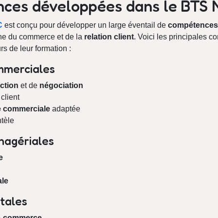
nces développées dans le BTS
C
est conçu pour développer un large éventail de
compétences 
ine du commerce et de la
relation client
. Voici les principales 
s de leur formation :
merciales
ction
et de
négociation
client
e commerciale
adaptée
ntèle
agériales
e
le
tales
e-commerce