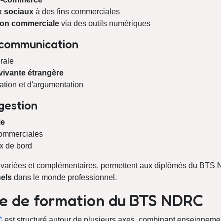
x sociaux
à des fins commerciales
tion commerciale
via des outils numériques
communication
rale
vivante étrangère
tion et d'argumentation
gestion
le
ommerciales
x de bord
 variées et complémentaires, permettent aux diplômés du BTS
els
dans le monde professionnel.
e de formation du BTS NDRC
C
est structuré autour de plusieurs axes, combinant enseigneme