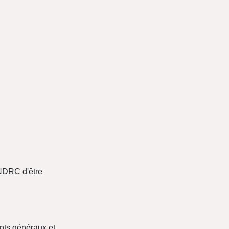
 NDRC d'être
nts généraux et