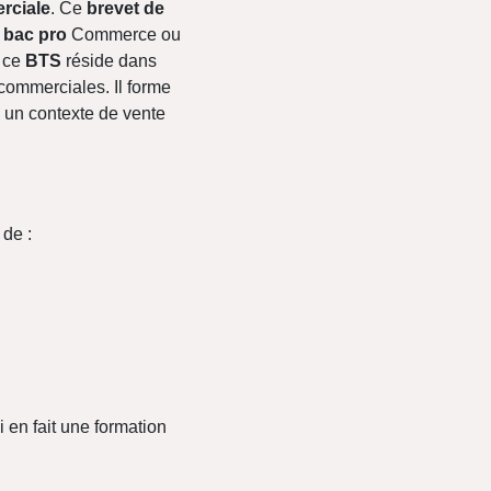
rciale
. Ce
brevet de
,
bac pro
Commerce ou
e ce
BTS
réside dans
commerciales. Il forme
s un contexte de vente
 de :
i en fait une formation