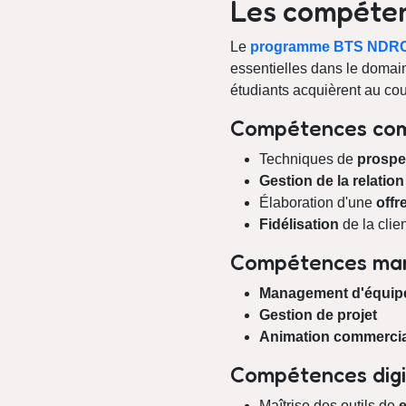
Les compéte
Le
programme BTS
NDR
essentielles dans le doma
étudiants acquièrent au cour
Compétences com
Techniques de
prospe
Gestion de la relation
Élaboration d'une
offr
Fidélisation
de la clie
Compétences man
Management d'équip
Gestion de projet
Animation commercia
Compétences digi
Maîtrise des outils de