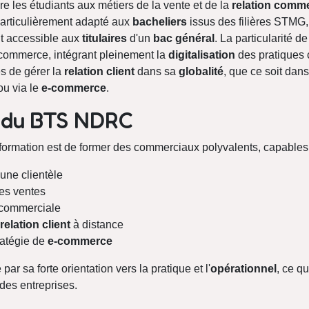
e les étudiants aux métiers de la vente et de la
relation comme
articulièrement adapté aux
bacheliers
issus des filières STMG
nt accessible aux
titulaires
d'un
bac général
. La particularité d
ommerce, intégrant pleinement la
digitalisation
des pratiques 
s de gérer la
relation client
dans sa
globalité
, que ce soit dan
ou via le
e-commerce
.
s du BTS NDRC
te formation est de former des commerciaux polyvalents, capables
une clientèle
es ventes
commerciale
relation client
à distance
ratégie de
e-commerce
 sa forte orientation vers la pratique et l'
opérationnel
, ce qu
des entreprises.