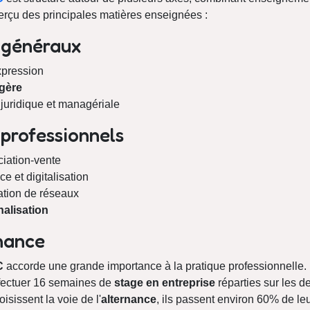
erçu des principales matières enseignées :
 généraux
xpression
gère
 juridique et managériale
professionnels
ciation-vente
ce et digitalisation
mation de réseaux
nalisation
nance
C
accorde une grande importance à la pratique professionnelle. 
effectuer 16 semaines de
stage en entreprise
réparties sur les 
isissent la voie de l'
alternance
, ils passent environ 60% de le