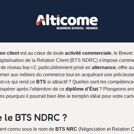
ion client
est au cœur de toute
activité commerciale
, le Breve
igitalisation de la Relation Client (BTS NDRC) s'impose comme
de niveau bac+2, particulièrement prisé en
alternance
, offre a
ormer aux métiers du commerce tout en acquérant une précieus
est-ce qui rend ce
BTS
si attractif ? Quelles sont les compétenc
espérer après l'obtention de ce
diplôme d'État
? Plongeons ens
ourquoi il pourrait bien être le tremplin idéal pour votre carr
e le BTS NDRC ?
nt connu sous le nom de
BTS NRC
(Négociation et Relation Cl