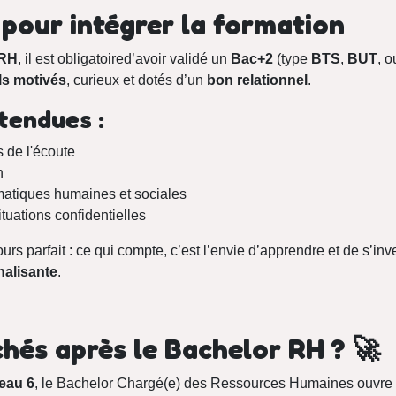
 pour intégrer la formation
 RH
, il est obligatoired’avoir validé un
Bac+2
(type
BTS
,
BUT
, o
ls motivés
, curieux et dotés d’un
bon relationnel
.
ttendues :
 de l'écoute
n
ématiques humaines et sociales
tuations confidentielles
rs parfait : ce qui compte, c’est l’envie d’apprendre et de s’in
nalisante
.
hés après le Bachelor RH ? 🚀
eau 6
, le Bachelor Chargé(e) des Ressources Humaines ouvre 