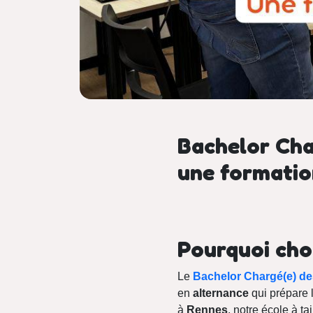
Bachelor Cha
une formatio
Pourquoi choi
Le
Bachelor Chargé(e) d
en
alternance
qui prépare l
à
Rennes
, notre école à ta