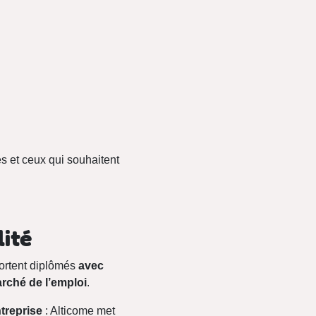
s et ceux qui souhaitent
lité
sortent diplômés
avec
arché de l’emploi
.
treprise
: Alticome met